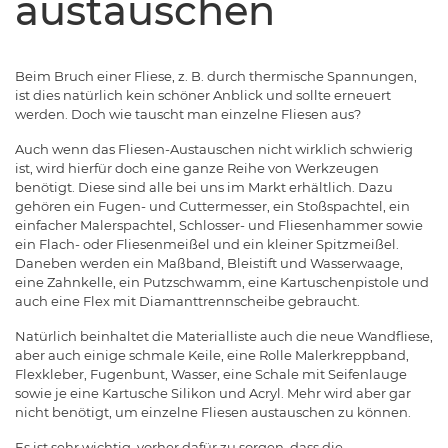
austauschen
Beim Bruch einer Fliese, z. B. durch thermische Spannungen,
ist dies natürlich kein schöner Anblick und sollte erneuert
werden. Doch wie tauscht man einzelne Fliesen aus?
Auch wenn das Fliesen-Austauschen nicht wirklich schwierig
ist, wird hierfür doch eine ganze Reihe von Werkzeugen
benötigt. Diese sind alle bei uns im Markt erhältlich. Dazu
gehören ein Fugen- und Cuttermesser, ein Stoßspachtel, ein
einfacher Malerspachtel, Schlosser- und Fliesenhammer sowie
ein Flach- oder Fliesenmeißel und ein kleiner Spitzmeißel.
Daneben werden ein Maßband, Bleistift und Wasserwaage,
eine Zahnkelle, ein Putzschwamm, eine Kartuschenpistole und
auch eine Flex mit Diamanttrennscheibe gebraucht.
Natürlich beinhaltet die Materialliste auch die neue Wandfliese,
aber auch einige schmale Keile, eine Rolle Malerkreppband,
Flexkleber, Fugenbunt, Wasser, eine Schale mit Seifenlauge
sowie je eine Kartusche Silikon und Acryl. Mehr wird aber gar
nicht benötigt, um einzelne Fliesen austauschen zu können.
Es ist sehr wichtig, vorher dafür zu sorgen, dass die