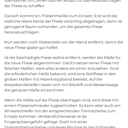
Steinbohrer hilft, einen solchen Ansatz für das Herausschlagen
der Fliese zu schaffen.
Danach kommt ein Fliesenmeißel zum Einsatz. Erst wird die
restliche obere Kante der Fliese vorsichtig abgetragen, dann ist
genügend Raum vorhanden, um die gesamte Fliese
herauszuschlagen.
Nun werden noch Kleberreste von der Wand entfernt, damit die
neue Fliese später gut haftet.
Ist die beschädigte Fliese restlos entfernt, werden die Maße für
die neue Fliese abgenommen. Das Einsetzen einer Fliese mit
falschen Maßen, wäre alles andere als schön anzusehen. Sind
die erforderlichen Maße bekannt, wird eine Rohfliese in den
groben Maßen mit Malerkreppband beklebt. Auf die
Kreppbandstreifen lassen sich mit Bleistift und Wasserwaage
die genauen Maße einzeichnen.
Wenn die Maße auf die Fliese übertragen sind, wird diese mit
einem Fliesenschneider zugeschnitten. Es kann aber auch ein
Winkelschleifer mit der entsprechenden Trennscheibe zum
Einsatz kommen. Verständlicherweise ist da
Fingerspitzengefühl gefragt. Doch mit einer
Diamanttrennscheibe und etwas Routine ist das Schneiden