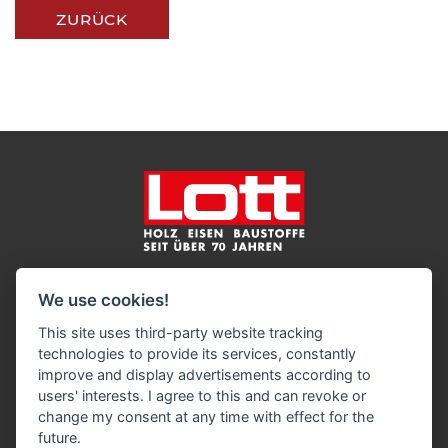
ZURÜCK
Impressum
Datenschutz
Widerruf-Formular
We use cookies!
Cookie-Einstellungen ändern
This site uses third-party website tracking
technologies to provide its services, constantly
Harry Lott Baustoffe GmbH
improve and display advertisements according to
Holz Eisen Baustoffe
users' interests. I agree to this and can revoke or
Volksdorfer Weg 194
change my consent at any time with effect for the
22393 Hamburg
future.