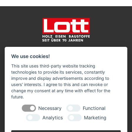
Impressum
Datenschutz
Widerruf-Formular
We use cookies!
Cookie-Einstellungen ändern
This site uses third-party website tracking
technologies to provide its services, constantly
Harry Lott Baustoffe GmbH
improve and display advertisements according to
Holz Eisen Baustoffe
users' interests. I agree to this and can revoke or
Volksdorfer Weg 194
change my consent at any time with effect for the
22393 Hamburg
future.
Telefon: 0 40 / 60 17 98 7
Necessary
Functional
Telefax: 0 40 / 60 17 60 0
info(at)lott-baustoffe.de
Analytics
Marketing
Öffnungszeiten: