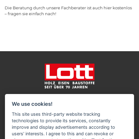
Die Beratung durch unsere Fachberater ist auch hier kostenlos
– fragen sie einfach nach!
Impressum
Datenschutz
Widerruf-Formular
We use cookies!
Cookie-Einstellungen ändern
This site uses third-party website tracking
technologies to provide its services, constantly
Harry Lott Baustoffe GmbH
improve and display advertisements according to
Holz Eisen Baustoffe
users' interests. I agree to this and can revoke or
Volksdorfer Weg 194