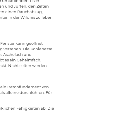
m umlaufenden Tisch.
hen und Jurten, den Zelten
oben einen Rauchabzug,
ter in der Wildnis zu leben.
 Fenster kann geöffnet
ng versehen. Die Kohlenesse
res Aschefach und
ibt es ein Geheimfach,
ckt. Nicht selten werden
st ein Betonfundament von
ls alleine durchführen. Für
klichen Fähigkeiten ab. Die