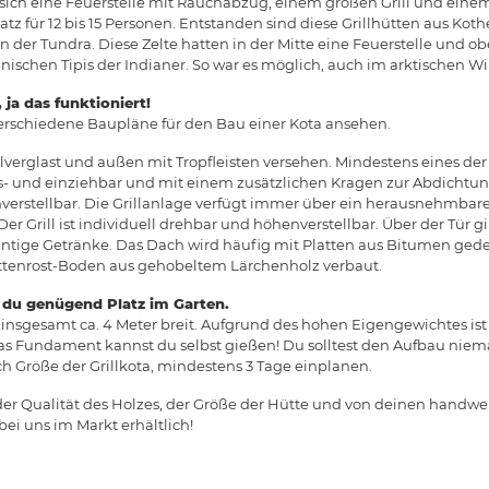
 sich eine Feuerstelle mit Rauchabzug, einem großen Grill und eine
tz für 12 bis 15 Personen. Entstanden sind diese Grillhütten aus Kot
der Tundra. Diese Zelte hatten in der Mitte eine Feuerstelle und 
ischen Tipis der Indianer. So war es möglich, auch im arktischen Win
 ja das funktioniert!
erschiedene Baupläne für den Bau einer Kota ansehen.
lverglast und außen mit Tropfleisten versehen. Mindestens eines der
us- und einziehbar und mit einem zusätzlichen Kragen zur Abdichtu
enverstellbar. Die Grillanlage verfügt immer über ein herausnehmba
er Grill ist individuell drehbar und höhenverstellbar. Über der Tür g
entige Getränke. Das Dach wird häufig mit Platten aus Bitumen gede
ttenrost-Boden aus gehobeltem Lärchenholz verbaut.
t du genügend Platz im Garten.
 insgesamt ca. 4 Meter breit. Aufgrund des hohen Eigengewichtes i
as Fundament kannst du selbst gießen! Du solltest den Aufbau niema
ach Größe der Grillkota, mindestens 3 Tage einplanen.
r Qualität des Holzes, der Größe der Hütte und von deinen handwer
bei uns im Markt erhältlich!