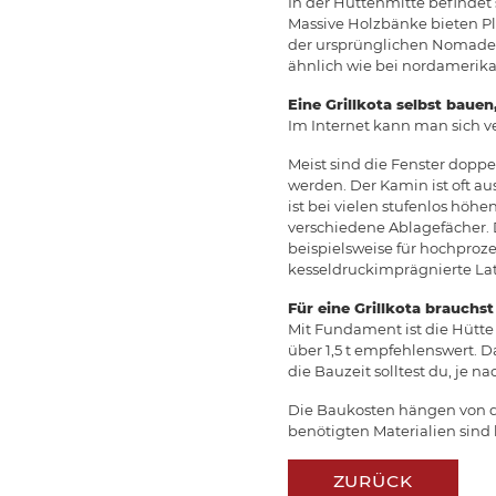
In der Hüttenmitte befindet
Massive Holzbänke bieten Pla
der ursprünglichen Nomaden 
ähnlich wie bei nordamerikan
Eine Grillkota selbst bauen,
Im Internet kann man sich v
Meist sind die Fenster doppe
werden. Der Kamin ist oft a
ist bei vielen stufenlos höh
verschiedene Ablagefächer. D
beispielsweise für hochproz
kesseldruckimprägnierte La
Für eine Grillkota brauchs
Mit Fundament ist die Hütte
über 1,5 t empfehlenswert. D
die Bauzeit solltest du, je n
Die Baukosten hängen von de
benötigten Materialien sind 
ZURÜCK