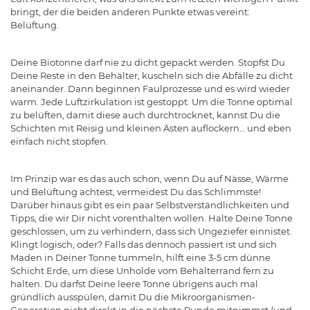
bringt, der die beiden anderen Punkte etwas vereint:
Belüftung.
Deine Biotonne darf nie zu dicht gepackt werden. Stopfst Du
Deine Reste in den Behälter, kuscheln sich die Abfälle zu dicht
aneinander. Dann beginnen Faulprozesse und es wird wieder
warm. Jede Luftzirkulation ist gestoppt. Um die Tonne optimal
zu belüften, damit diese auch durchtrocknet, kannst Du die
Schichten mit Reisig und kleinen Ästen auflockern… und eben
einfach nicht stopfen.
Im Prinzip war es das auch schon, wenn Du auf Nässe, Wärme
und Belüftung achtest, vermeidest Du das Schlimmste!
Darüber hinaus gibt es ein paar Selbstverständlichkeiten und
Tipps, die wir Dir nicht vorenthalten wollen. Halte Deine Tonne
geschlossen, um zu verhindern, dass sich Ungeziefer einnistet.
Klingt logisch, oder? Falls das dennoch passiert ist und sich
Maden in Deiner Tonne tummeln, hilft eine 3-5 cm dünne
Schicht Erde, um diese Unholde vom Behälterrand fern zu
halten. Du darfst Deine leere Tonne übrigens auch mal
gründlich ausspülen, damit Du die Mikroorganismen-
Generation nicht direkt in die nächste Runde mitnimmst (und