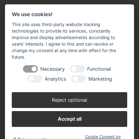
Impressum
Datenschutz
Widerruf-Formular
We use cookies!
Cookie-Einstellungen ändern
This site uses third-party website tracking
technologies to provide its services, constantly
Harry Lott Baustoffe GmbH
improve and display advertisements according to
Holz Eisen Baustoffe
users' interests. I agree to this and can revoke or
Volksdorfer Weg 194
change my consent at any time with effect for the
22393 Hamburg
future.
Telefon: 0 40 / 60 17 98 7
Necessary
Functional
Telefax: 0 40 / 60 17 60 0
info(at)lott-baustoffe.de
Analytics
Marketing
Öffnungszeiten:
Montag - Freitag 7.00 - 17.00 Uhr
Reject optional
Samstag 8.00 - 12.00 Uhr (März - November)
Accept all
Cookie Consent by