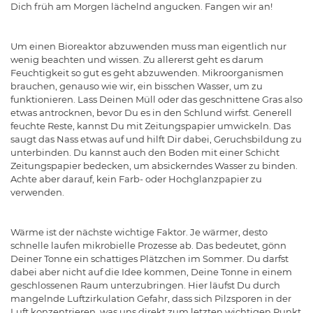
Dich früh am Morgen lächelnd angucken. Fangen wir an!
Um einen Bioreaktor abzuwenden muss man eigentlich nur
wenig beachten und wissen. Zu allererst geht es darum
Feuchtigkeit so gut es geht abzuwenden. Mikroorganismen
brauchen, genauso wie wir, ein bisschen Wasser, um zu
funktionieren. Lass Deinen Müll oder das geschnittene Gras also
etwas antrocknen, bevor Du es in den Schlund wirfst. Generell
feuchte Reste, kannst Du mit Zeitungspapier umwickeln. Das
saugt das Nass etwas auf und hilft Dir dabei, Geruchsbildung zu
unterbinden. Du kannst auch den Boden mit einer Schicht
Zeitungspapier bedecken, um absickerndes Wasser zu binden.
Achte aber darauf, kein Farb- oder Hochglanzpapier zu
verwenden.
Wärme ist der nächste wichtige Faktor. Je wärmer, desto
schnelle laufen mikrobielle Prozesse ab. Das bedeutet, gönn
Deiner Tonne ein schattiges Plätzchen im Sommer. Du darfst
dabei aber nicht auf die Idee kommen, Deine Tonne in einem
geschlossenen Raum unterzubringen. Hier läufst Du durch
mangelnde Luftzirkulation Gefahr, dass sich Pilzsporen in der
Luft konzentrieren, was uns direkt zum letzten wichtigen Punkt