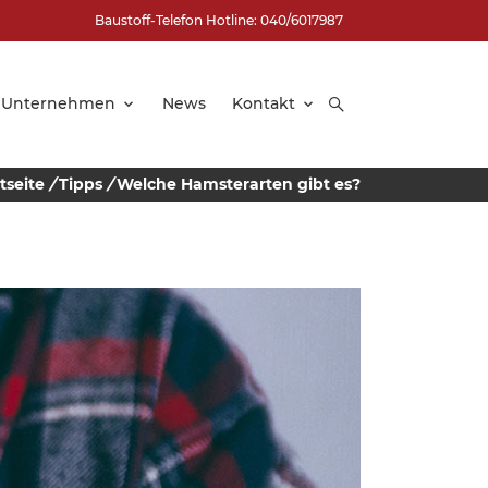
Baustoff-Telefon Hotline: 040/6017987
Unternehmen
News
Kontakt
tseite
/
Tipps
/
Welche Hamsterarten gibt es?