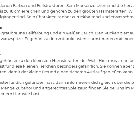
hiedenen Farben und Fellstrukturen. Sein Markenzeichen sind die he
is zu 18 cm erreichen und gehören zu den größten Hamsterarten. Wic
lgänger sind. Sein Charakter ist eher zurückhaltend und etwas schre
er
e graubraune Fellfärbung und ein weißer Bauch. Den Rücken ziert 
Schwanzspitze. Er gehört zu den zutraulichsten Hamsterarten mit ein
r
 gehört er zu den kleinsten Hamsterarten der Welt. Hier muss man 
ist für diese kleinen Tierchen besonders gefährlich. Sie können aber 
hten, damit der kleine Freund einen sicheren Auslauf genießen kann.
er für dich gefunden hast, dann informieren dich gleich über die 
e Menge Zubehör und artgerechtes Spielzeug finden Sie bei uns im Ma
Deinem Hamster hast