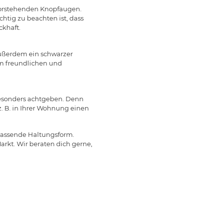
rvorstehenden Knopfaugen.
htig zu beachten ist, dass
ckhaft.
außerdem ein schwarzer
em freundlichen und
besonders achtgeben. Denn
z. B. in Ihrer Wohnung einen
passende Haltungsform.
rkt. Wir beraten dich gerne,