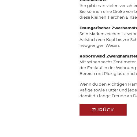
Ihn gibt es in vielen versc
Sie können eine Größe von b
diese kleinen Tierchen Einze
Dsungarischer Zwerhamst
Sein Markenzeichen ist sein
Aalstrich von Kopf bis zur 
neugierigen Wesen.
Roborowski Zwerghamste
Mit seinen sechs Zentimeter
der Freilauf in der Wohnung 
Bereich mit Plexiglas einric
Wenn du den Richtigen Hamst
Käfige sowie Futter und jed
damit du lange Freude an 
ZURÜCK