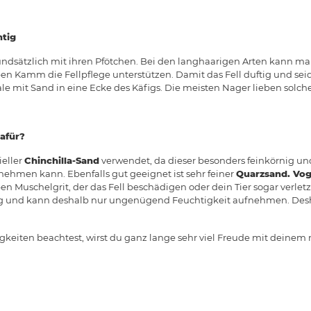
htig
rundsätzlich mit ihren Pfötchen. Bei den langhaarigen Arten kann ma
n Kamm die Fellpflege unterstützen. Damit das Fell duftig und seide
e mit Sand in eine Ecke des Käfigs. Die meisten Nager lieben solch
afür?
ieller
Chinchilla-Sand
verwendet, da dieser besonders feinkörnig un
nehmen kann. Ebenfalls gut geeignet ist sehr feiner
Quarzsand. Vo
n Muschelgrit, der das Fell beschädigen oder dein Tier sogar verle
nig und kann deshalb nur ungenügend Feuchtigkeit aufnehmen. Deshal
igkeiten beachtest, wirst du ganz lange sehr viel Freude mit dein