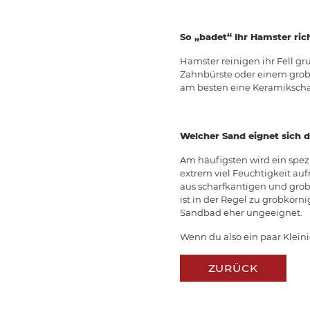
So „badet“ Ihr Hamster ric
Hamster reinigen ihr Fell g
Zahnbürste oder einem grobe
am besten eine Keramikschal
Welcher Sand eignet sich d
Am häufigsten wird ein spez
extrem viel Feuchtigkeit auf
aus scharfkantigen und grobe
ist in der Regel zu grobkör
Sandbad eher ungeeignet.
Wenn du also ein paar Klein
ZURÜCK