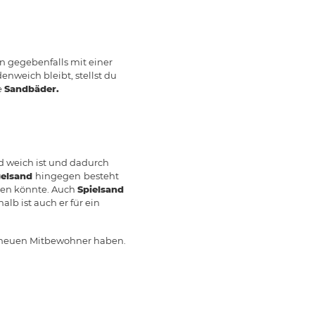
n gegebenfalls mit einer
nweich bleibt, stellst du
e
Sandbäder.
d weich ist und dadurch
gelsand
hingegen
besteht
tzen könnte. Auch
Spielsand
b ist auch er für ein
em neuen Mitbewohner haben.