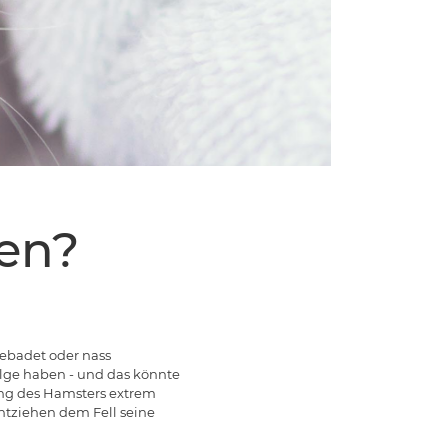
en?
ebadet oder nass
lge haben - und das könnte
ung des Hamsters extrem
entziehen dem Fell seine